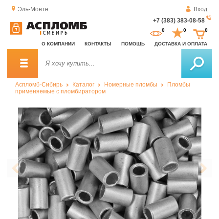
Эль-Монте
Вход
+7 (383) 383-08-58
За
0
0
0
о
О КОМПАНИИ
КОНТАКТЫ
ПОМОЩЬ
ДОСТАВКА И ОПЛАТА
зв
Аспломб-Сибирь
Каталог
Номерные пломбы
Пломбы
применяемые с пломбиратором