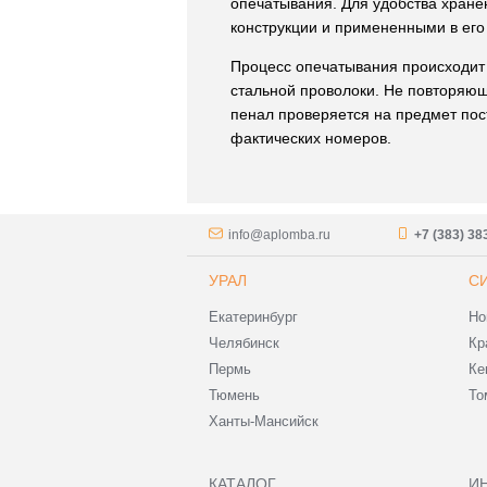
опечатывания. Для удобства хране
конструкции и примененными в его
Процесс опечатывания происходит 
стальной проволоки. Не повторяю
пенал проверяется на предмет пост
фактических номеров.
info@aplomba.ru
+7 (383) 38
УРАЛ
С
Екатеринбург
Но
Челябинск
Кр
Пермь
Ке
Тюмень
То
Ханты-Мансийск
КАТАЛОГ
И