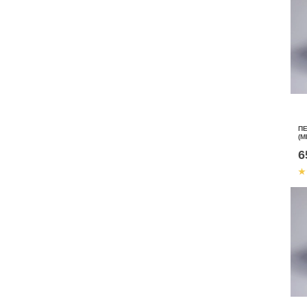
П
(М
6