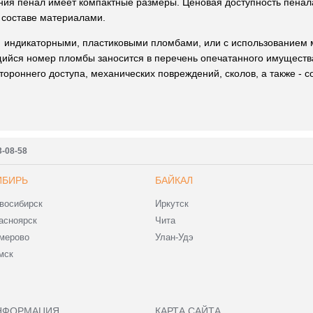
ния пенал имеет компактные размеры. Ценовая доступность пенал
 составе материалами.
индикаторными, пластиковыми пломбами, или с использованием ма
щийся номер пломбы заносится в перечень опечатанного имуществ
ороннего доступа, механических повреждений, сколов, а также - 
3-08-58
ИБИРЬ
БАЙКАЛ
восибирск
Иркутск
асноярск
Чита
мерово
Улан-Удэ
мск
НФОРМАЦИЯ
КАРТА САЙТА