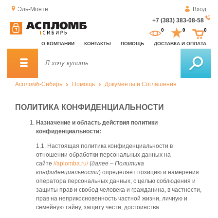
Эль-Монте
Вход
+7 (383) 383-08-58
За
0
0
0
о
О КОМПАНИИ
КОНТАКТЫ
ПОМОЩЬ
ДОСТАВКА И ОПЛАТА
зв
Аспломб-Сибирь
Помощь
Документы и Соглашения
ПОЛИТИКА КОНФИДЕНЦИАЛЬНОСТИ
Назначение и область действия политики
конфиденциальности:
1.1. Настоящая политика конфиденциальности в
отношении обработки персональных данных на
сайте
//aplomba.ru/
(
далее – Политика
конфиденциальности
) определяет позицию и намерения
оператора персональных данных, с целью соблюдения и
защиты прав и свобод человека и гражданина, в частности,
прав на неприкосновенность частной жизни, личную и
семейную тайну, защиту чести, достоинства.