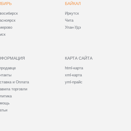
ИБИРЬ
БАЙКАЛ
восибирск
Иркутск
асноярск
Чита
мерово
Улан-Удэ
мск
НФОРМАЦИЯ
КАРТА САЙТА
продавце
html-карта
нтакты
xml-карта
ставка и Оплата
yml-прайс
авила торговли
литика
мощь
атьи