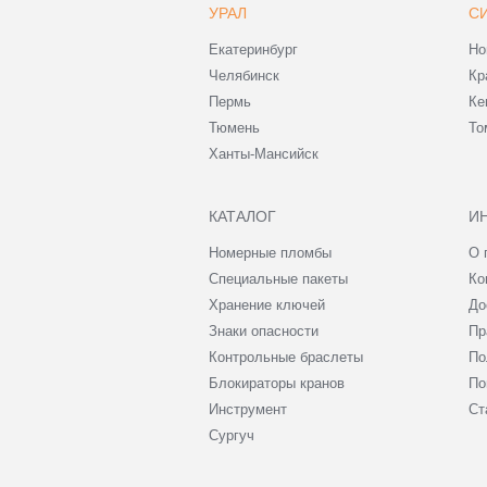
УРАЛ
С
Екатеринбург
Но
Челябинск
Кр
Пермь
Ке
Тюмень
То
Ханты-Мансийск
КАТАЛОГ
И
Номерные пломбы
О 
Специальные пакеты
Ко
Хранение ключей
До
Знаки опасности
Пр
Контрольные браслеты
По
Блокираторы кранов
По
Инструмент
Ст
Сургуч