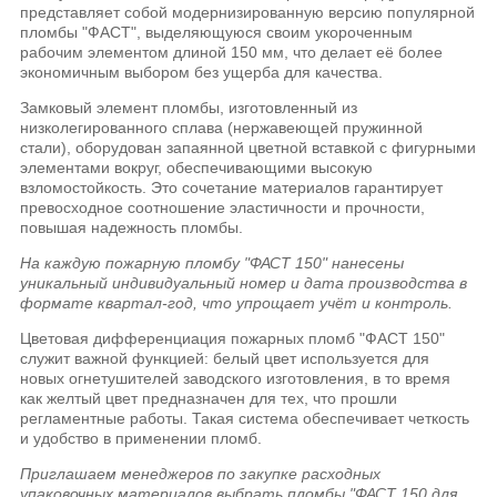
представляет собой модернизированную версию популярной
пломбы "ФАСТ", выделяющуюся своим укороченным
рабочим элементом длиной 150 мм, что делает её более
экономичным выбором без ущерба для качества.
Замковый элемент пломбы, изготовленный из
низколегированного сплава (нержавеющей пружинной
стали), оборудован запаянной цветной вставкой с фигурными
элементами вокруг, обеспечивающими высокую
взломостойкость. Это сочетание материалов гарантирует
превосходное соотношение эластичности и прочности,
повышая надежность пломбы.
На каждую пожарную пломбу "ФАСТ 150" нанесены
уникальный индивидуальный номер и дата производства в
формате квартал-год, что упрощает учёт и контроль.
Цветовая дифференциация пожарных пломб "ФАСТ 150"
служит важной функцией: белый цвет используется для
новых огнетушителей заводского изготовления, в то время
как желтый цвет предназначен для тех, что прошли
регламентные работы. Такая система обеспечивает четкость
и удобство в применении пломб.
Приглашаем менеджеров по закупке расходных
упаковочных материалов выбрать пломбы "ФАСТ 150 для