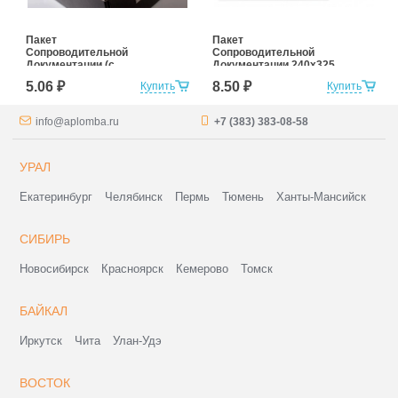
Пакет
Пакет
Сопроводительной
Сопроводительной
Документации (с
Документации 240х325
клейким слоем),
5.06 ₽
8.50 ₽
Купить
Купить
180Х255мм без клапана
info@aplomba.ru
+7 (383) 383-08-58
УРАЛ
Екатеринбург
Челябинск
Пермь
Тюмень
Ханты-Мансийск
СИБИРЬ
Новосибирск
Красноярск
Кемерово
Томск
БАЙКАЛ
Иркутск
Чита
Улан-Удэ
ВОСТОК