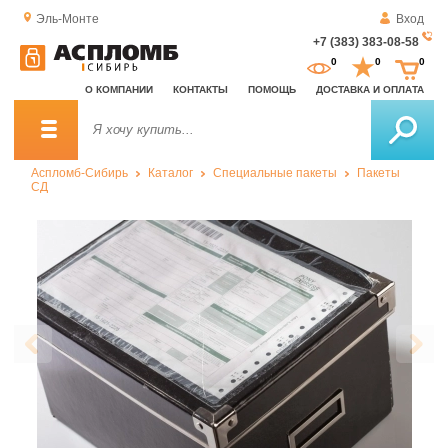
Эль-Монте
Вход
+7 (383) 383-08-58
За
0
0
0
о
О КОМПАНИИ
КОНТАКТЫ
ПОМОЩЬ
ДОСТАВКА И ОПЛАТА
зв
Аспломб-Сибирь
Каталог
Специальные пакеты
Пакеты
СД