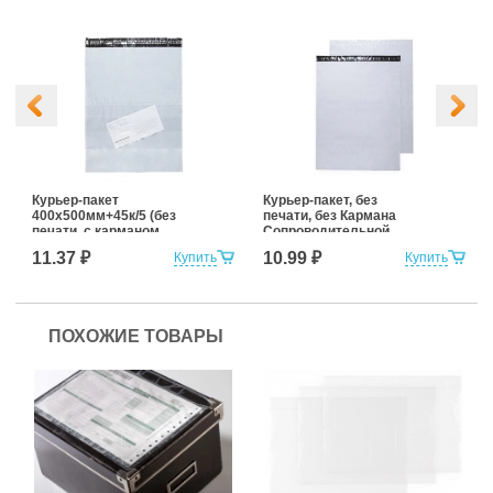
Курьер-пакет
Курьер-пакет, без
400х500мм+45к/5 (без
печати, без Кармана
печати, с карманом
Сопроводительной
сопроводительной
Документации 440x500
11.37 ₽
10.99 ₽
Купить
Купить
документации)
мм (для маркетплейсов)
ПОХОЖИЕ ТОВАРЫ