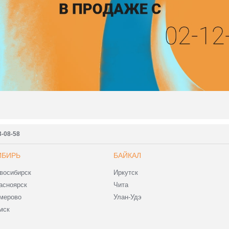
3-08-58
ИБИРЬ
БАЙКАЛ
восибирск
Иркутск
асноярск
Чита
мерово
Улан-Удэ
мск