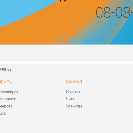
3-08-58
ИБИРЬ
БАЙКАЛ
восибирск
Иркутск
асноярск
Чита
мерово
Улан-Удэ
мск