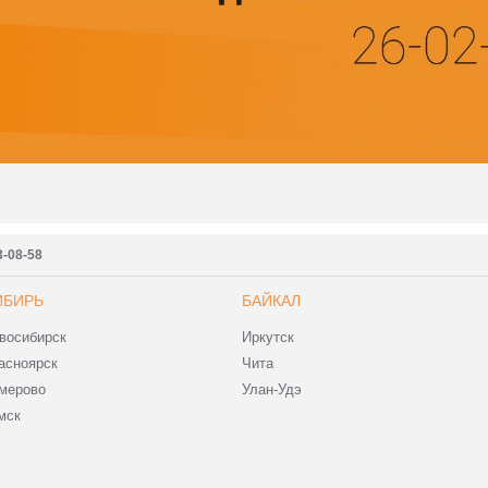
3-08-58
ИБИРЬ
БАЙКАЛ
восибирск
Иркутск
асноярск
Чита
мерово
Улан-Удэ
мск