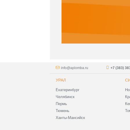
info@aplomba.ru
+7 (383) 38
УРАЛ
С
Екатеринбург
Но
Челябинск
Кр
Пермь
Ке
Тюмень
То
Ханты-Мансийск