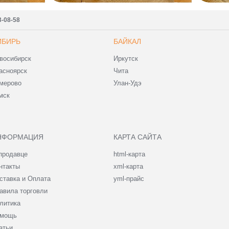
3-08-58
ИБИРЬ
БАЙКАЛ
восибирск
Иркутск
асноярск
Чита
мерово
Улан-Удэ
мск
НФОРМАЦИЯ
КАРТА САЙТА
продавце
html-карта
нтакты
xml-карта
ставка и Оплата
yml-прайс
авила торговли
литика
мощь
атьи