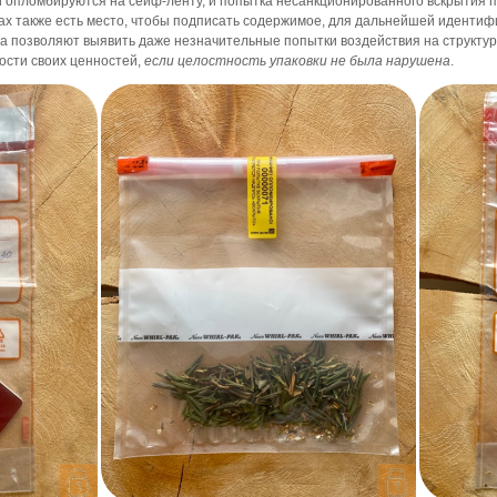
ни опломбируются на сейф-ленту, и попытка несанкционированного вскрытия
тах также есть место, чтобы подписать содержимое, для дальнейшей иденти
 позволяют выявить даже незначительные попытки воздействия на структуру
ости своих ценностей,
если целостность упаковки не была нарушена
.