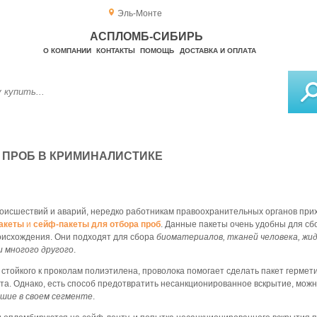
Эль-Монте
АСПЛОМБ-СИБИРЬ
О КОМПАНИИ
КОНТАКТЫ
ПОМОЩЬ
ДОСТАВКА И ОПЛАТА
 ПРОБ В КРИМИНАЛИСТИКЕ
роисшествий и аварий, нередко работникам правоохранительных органов прих
акеты
и
сейф-пакеты для отбора проб
. Данные пакеты очень удобны для сб
оисхождения. Они подходят для сбора
биоматериалов, тканей человека, жид
и многого другого
.
стойкого к проколам полиэтилена, проволока помогает сделать пакет гермет
та. Однако, есть способ предотвратить несанкционированное вскрытие, мож
чшие в своем сегменте
.