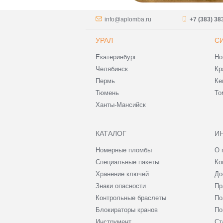
info@aplomba.ru
+7 (383) 38
УРАЛ
С
Екатеринбург
Но
Челябинск
Кр
Пермь
Ке
Тюмень
То
Ханты-Мансийск
КАТАЛОГ
И
Номерные пломбы
О 
Специальные пакеты
Ко
Хранение ключей
До
Знаки опасности
Пр
Контрольные браслеты
По
Блокираторы кранов
По
Инструмент
Ст