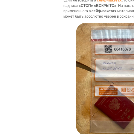
Если же говорить о
сейф-пакетах
, то о
надписи
«СТОП» «ВСКРЫТО»
. На паке
примененного в
сейф-пакетах
материала
может быть абсолютно уверен в сохранн