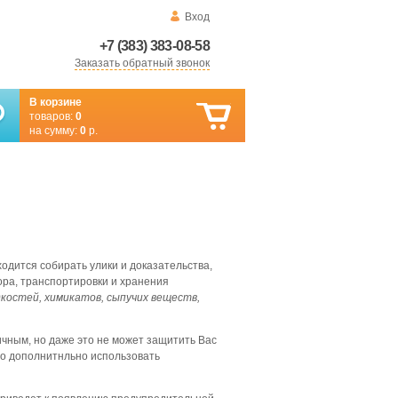
Вход
+7 (383) 383-08-58
Заказать обратный звонок
В корзине
товаров:
0
на сумму:
0
р.
одится собирать улики и доказательства,
ора, транспортировки и хранения
костей, химикатов, сыпучих веществ,
ичным, но даже это не может защитить Вас
но дополнитнльно использовать