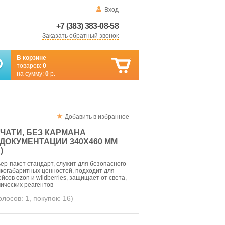
Вход
+7 (383) 383-08-58
Заказать обратный звонок
В корзине
товаров:
0
на сумму:
0
р.
Добавить в избранное
ЕЧАТИ, БЕЗ КАРМАНА
ДОКУМЕНТАЦИИ 340X460 ММ
)
р-пакет стандарт, служит для безопасного
когабаритных ценностей, подходит для
йсов ozon и wildberries, защищает от света,
мических реагентов
голосов:
1
, покупок:
16
)