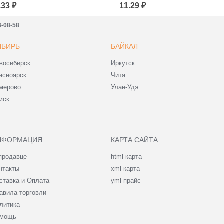
опроводительной
Сопроводительной
.33 ₽
11.29 ₽
окументации
Документации
00*400+40 (для
430x500+40 (для
аркетплейсов)
маркетплейсов)
3-08-58
ИБИРЬ
БАЙКАЛ
восибирск
Иркутск
асноярск
Чита
мерово
Улан-Удэ
мск
НФОРМАЦИЯ
КАРТА САЙТА
продавце
html-карта
нтакты
xml-карта
ставка и Оплата
yml-прайс
авила торговли
литика
мощь