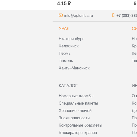
ции 240x320
Сопроводительной
С
4.15 ₽
6
аркетплейсов)
Документации
Д
240*320+40 (для
3
маркетплейсов)
м
info@aplomba.ru
+7 (383) 38
УРАЛ
С
Екатеринбург
Но
Челябинск
Кр
Пермь
Ке
Тюмень
То
Ханты-Мансийск
КАТАЛОГ
И
Номерные пломбы
О 
Специальные пакеты
Ко
Хранение ключей
До
Знаки опасности
Пр
Контрольные браслеты
По
Блокираторы кранов
По