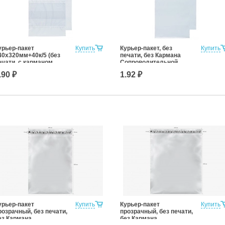
урьер-пакет
Купить
Курьер-пакет, без
Купить
40х320мм+40к/5 (без
печати, без Кармана
ечати, с карманом
Сопроводительной
опроводительной
Документации 150х220
.90 ₽
1.92 ₽
окументации)
мм (для маркетплейсов)
урьер-пакет
Купить
Курьер-пакет
Купить
розрачный, без печати,
прозрачный, без печати,
ез Кармана
без Кармана