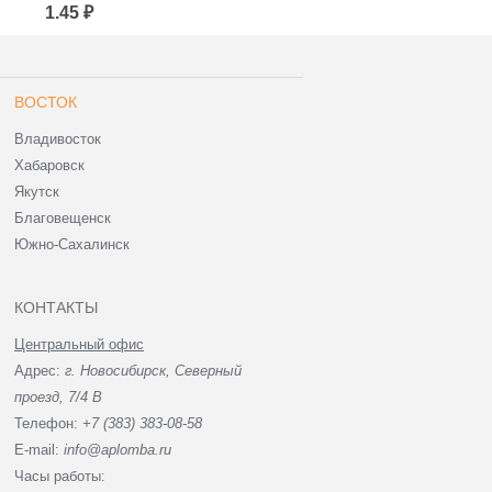
Документации
Документации 107х165
1.45 ₽
1.18 ₽
110*210+50к/5 (для
мм (для маркетплейсов)
маркетплейсов)
ВОСТОК
Владивосток
Хабаровск
Якутск
Благовещенск
Южно-Сахалинск
КОНТАКТЫ
Центральный офис
Адрес:
г. Новосибирск, Северный
проезд, 7/4 В
Телефон:
+7 (383) 383-08-58
E-mail:
info@aplomba.ru
Часы работы: