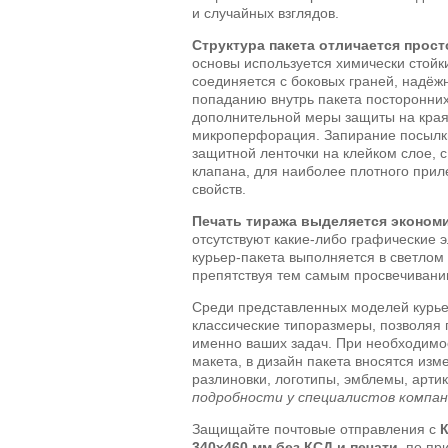
и случайных взглядов.
Структура пакета отличается прос
основы используется химически стой
соединяется с боковых граней, надёж
попаданию внутрь пакета посторонних
дополнительной меры защиты на края
микроперфорация. Запирание посылк
защитной ленточки на клейком слое,
клапана, для наиболее плотного прил
свойств.
Печать тиража выделяется эконом
отсутствуют какие-либо графические 
курьер-пакета выполняется в светлом
препятствуя тем самым просвечивани
Среди представленных моделей курье
классические типоразмеры, позволяя
именно ваших задач. При необходимос
макета, в дизайн пакета вносятся из
разлиновки, логотипы, эмблемы, арт
подробности у специалистов компа
Защищайте почтовые отправления с
К
340x460 мм без КСД и печати
, по пр