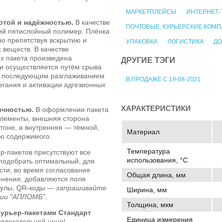
МАРКЕТПЛЕЙСЫ
ИНТЕРНЕТ-
тотой и надёжностью.
В качестве
ПОЧТОВЫЕ, КУРЬЕРСКИЕ КОМ
кий пятислойный полимер. Плёнка
но препятствуя вскрытию и
УПАКОВКА
ЛОГИСТИКА
ДО
 веществ. В качестве
х пакета произведена
ДРУГИЕ ТЭГИ
и осуществляется путём срыва
 с последующим разглаживанием
В ПРОДАЖЕ С 19-08-2021
егания и активации адгезионных
ХАРАКТЕРИСТИКИ
ичностью.
В оформлении пакета
элементы, внешняя сторона
 тоне, а внутренняя — тёмной,
Материал
ю содержимого.
Температура
р-пакетов присутствуют все
использования, °C
 подобрать оптимальный, для
ти, во время согласования
Общая длина, мм
менения, добавляются поля
икулы, QR-коды —
запрашивайте
Ширина, мм
нии "АПЛОМБ"
.
Толщина, мкм
урьер-пакетами Стандарт
Единица измерения
ивлекательной цене!