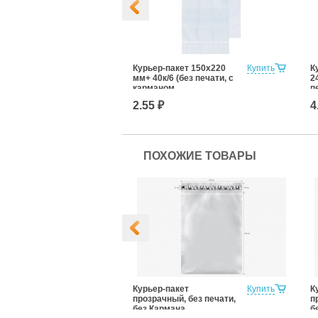
ет, без
Купить
Курьер-пакет 150х220
Купить
К
ез Кармана
мм+ 40к/6 (без печати, с
2
ительной
карманом
п
ции 585x585
сопроводительной
с
2.55 ₽
4
аркетплейсов)
документации)
д
ПОХОЖИЕ ТОВАРЫ
ет, без
Купить
Курьер-пакет
Купить
К
ез Кармана
прозрачный, без печати,
п
ительной
без Кармана
б