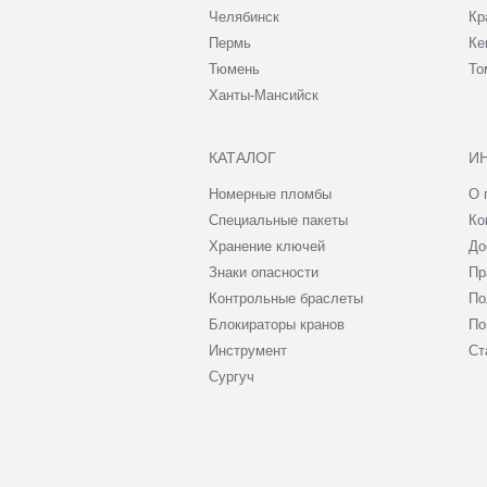
Челябинск
Кр
Пермь
Ке
Тюмень
То
Ханты-Мансийск
КАТАЛОГ
И
Номерные пломбы
О 
Специальные пакеты
Ко
Хранение ключей
До
Знаки опасности
Пр
Контрольные браслеты
По
Блокираторы кранов
По
Инструмент
Ст
Сургуч