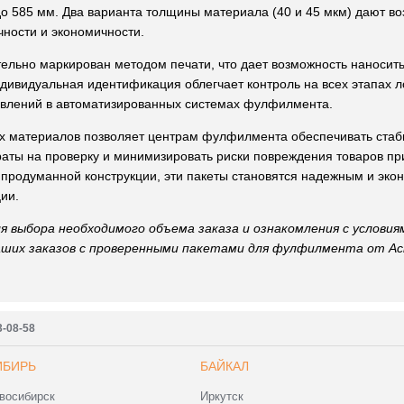
до 585 мм. Два варианта толщины материала (40 и 45 мкм) дают в
чности и экономичности.
ельно маркирован методом печати, что дает возможность наносит
ндивидуальная идентификация облегчает контроль на всех этапах л
равлений в автоматизированных системах фулфилмента.
х материалов позволяет центрам фулфилмента обеспечивать стаб
раты на проверку и минимизировать риски повреждения товаров пр
 продуманной конструкции, эти пакеты становятся надежным и эк
ии.
я выбора необходимого объема заказа и ознакомления с условия
аших заказов с проверенными пакетами для фулфилмента от Ас
3-08-58
ИБИРЬ
БАЙКАЛ
восибирск
Иркутск