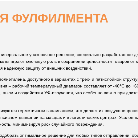
ЛЯ ФУЛФИЛМЕНТА
универсальное упаковочное решение, специально разработанное дл
кеты играют ключевую роль в сохранении целостности товаров от 
я надежную защиту от внешних воздействий.
олиэтилена, доступного в вариантах с трех- и пятислойной структ
вия – рабочий температурный диапазон составляет от -40°С до +6
, пыли и воздействия УФ-излучения, что особенно важно при длит
изуются герметичным запаиванием, что делает их воздухонепрони
енсивном движении на складах и в логистических центрах. Усиленн
ость, минимизируя риск случайного повреждения.
одобрать оптимальное решение для любых типов отправлений: об