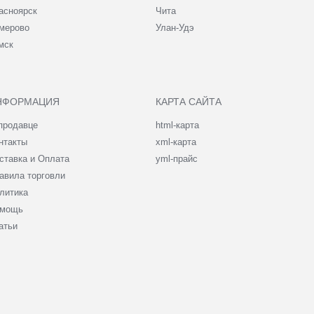
асноярск
Чита
мерово
Улан-Удэ
мск
НФОРМАЦИЯ
КАРТА САЙТА
продавце
html-карта
нтакты
xml-карта
ставка и Оплата
yml-прайс
авила торговли
литика
мощь
атьи