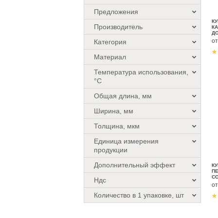
Предложения
КУ
Производитель
К
ДО
М
о
Категория
Материал
Температура использования,
°C
Общая длина, мм
Ширина, мм
Толщина, мкм
Единица измерения
продукции
Дополнительный эффект
КУ
ПЕ
С
Ндс
о
Количество в 1 упаковке, шт