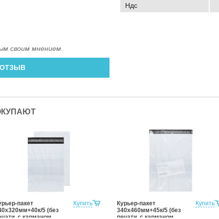
Ндс
ым своим мнением.
 ОТЗЫВ
ОКУПАЮТ
урьер-пакет
Купить
Курьер-пакет
Купить
40х320мм+40к/5 (без
340х460мм+45к/5 (без
ечати, с карманом
печати, с карманом