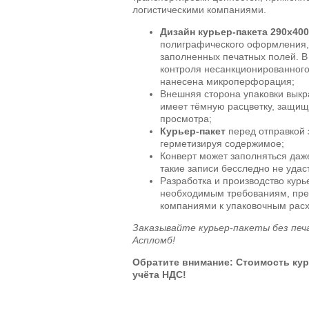
логистическими компаниями.
Дизайн курьер-пакета 290х40
полиграфического оформления,
заполненных печатных полей. В
контроля несанкционированного
нанесена микроперфорация;
Внешняя сторона упаковки выкр
имеет тёмную расцветку, защищ
просмотра;
Курьер-пакет
перед отправкой 
герметизируя содержимое;
Конверт может заполняться даже
такие записи бесследно не удас
Разработка и производство курь
необходимым требованиям, пр
компаниями к упаковочным рас
Заказывайте курьер-пакеты без печ
Аспломб!
Обратите внимание: Стоимость кур
учёта НДС!