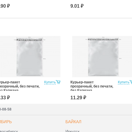
опроводительной
сопроводительной
.90 ₽
9.01 ₽
окументации)
документации)
урьер-пакет
Купить
Курьер-пакет
Купить
розрачный, без печати,
прозрачный, без печати,
ез Кармана
без Кармана
опроводительной
Сопроводительной
.33 ₽
11.29 ₽
окументации
Документации
00*400+40 (для
430x500+40 (для
аркетплейсов)
маркетплейсов)
3-08-58
ИБИРЬ
БАЙКАЛ
восибирск
Иркутск