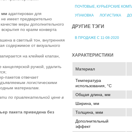
ПОЧТОВЫЕ, КУРЬЕРСКИЕ КОМ
0 мм
адаптирован для
УПАКОВКА
ЛОГИСТИКА
ДО
 не имеет предварительно
 качестве меры дополнительного
ДРУГИЕ ТЭГИ
 вскрытия по краям конверта
В ПРОДАЖЕ С 11-08-2020
ашена в светлый тон, внутренняя
ая содержимое от визуального
ХАРАКТЕРИСТИКИ
запирается на клейкий клапан,
 канцелярской ручкой, удалить
Материал
тся;
ер-пакетов отвечает
Температура
едъявляемым логистическими
использования, °C
ходным материалам.
Общая длина, мм
ати по привлекательной цене в
Ширина, мм
ьер пакета приведена без
Толщина, мкм
Дополнительный
эффект