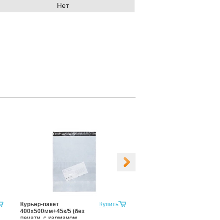
Нет
Курьер-пакет
Купить
Курьер-пакет, без
400х500мм+45к/5 (без
печати, без Кармана
печати, с карманом
Сопроводительной