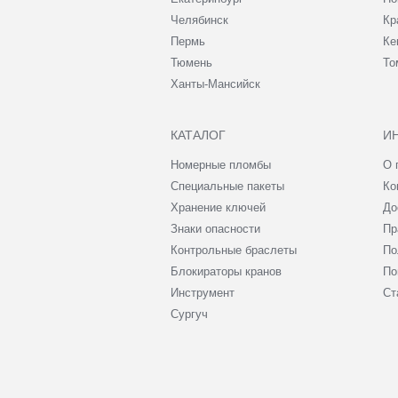
Челябинск
Кр
Пермь
Ке
Тюмень
То
Ханты-Мансийск
КАТАЛОГ
И
Номерные пломбы
О 
Специальные пакеты
Ко
Хранение ключей
До
Знаки опасности
Пр
Контрольные браслеты
По
Блокираторы кранов
По
Инструмент
Ст
Сургуч