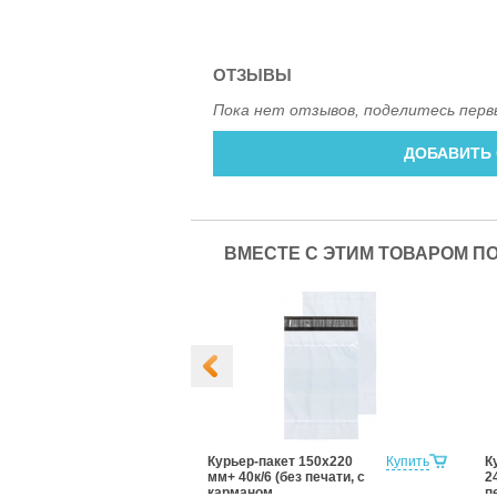
ОТЗЫВЫ
Пока нет отзывов, поделитесь перв
ДОБАВИТЬ
ВМЕСТЕ С ЭТИМ ТОВАРОМ П
ет, без
Купить
Курьер-пакет 150х220
Купить
К
ез Кармана
мм+ 40к/6 (без печати, с
2
ительной
карманом
п