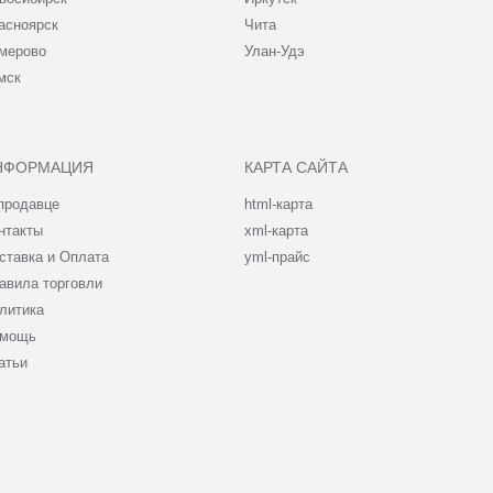
асноярск
Чита
мерово
Улан-Удэ
мск
НФОРМАЦИЯ
КАРТА САЙТА
продавце
html-карта
нтакты
xml-карта
ставка и Оплата
yml-прайс
авила торговли
литика
мощь
атьи