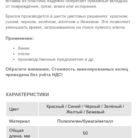
вставка из пластика надёжно оберегает бумажный вкладыш
от повреждения, грязи, влаги или истирания.
Брелок производится в шести цветовых решениях:
красном
,
синем
, черном
, зелёном
, жёлтом и
бежевом
.
Это позволяет
уменьшить время,
затрачиваемое
на поиск нужного ключа
Применение:
банки
отели
производственные
предприятия и др.
Обратите внимание, Стоимость никелированных колец
приведена без учёта НДС!
ХАРАКТЕРИСТИКИ
Красный / Синий / Чёрный / Зелёный /
Цвет
Желтый / Бежевый
Материал
Полиэтилен/бумага/металл
Общая
50
длина, мм