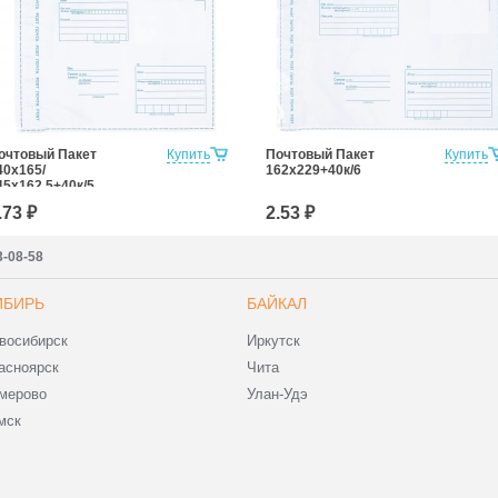
очтовый Пакет
Купить
Почтовый Пакет
Купить
40х165/
162х229+40к/6
45x162,5+40к/5
.73 ₽
2.53 ₽
3-08-58
ИБИРЬ
БАЙКАЛ
восибирск
Иркутск
асноярск
Чита
мерово
Улан-Удэ
мск