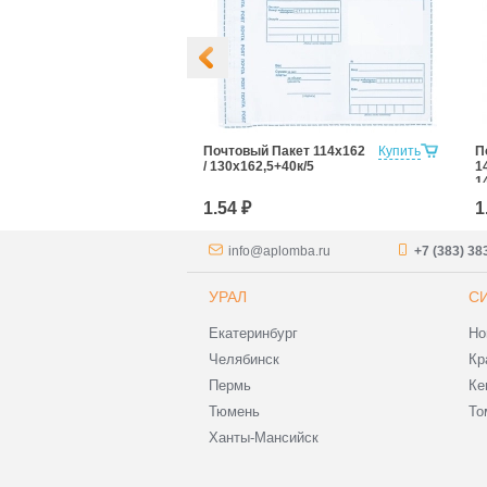
Пакет
Купить
Почтовый Пакет 114х162
Купить
П
5к/7
/ 130x162,5+40к/5
1
1
1.54 ₽
1
info@aplomba.ru
+7 (383) 38
УРАЛ
С
Екатеринбург
Но
Челябинск
Кр
Пермь
Ке
Тюмень
То
Ханты-Мансийск