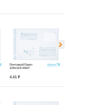
Почтовый Пакет
Купить
Почтовый Пакет
229х324+40к/7
280х380+40к/7
4.41 ₽
6.04 ₽