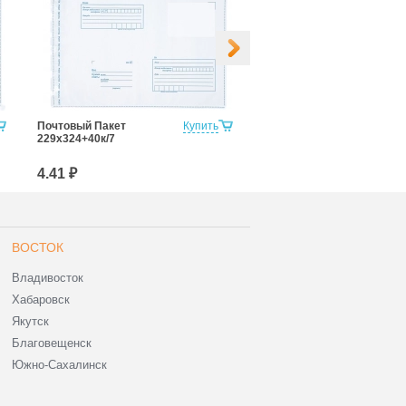
Почтовый Пакет
Купить
Почтовый Пакет
229х324+40к/7
250х353+40к/7
4.41 ₽
5.22 ₽
ВОСТОК
Владивосток
Хабаровск
Якутск
Благовещенск
Южно-Сахалинск