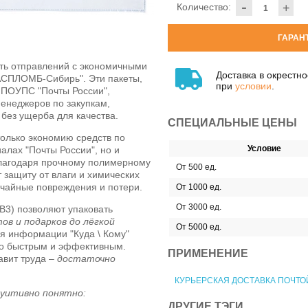
-
Количество:
+
ГАРАН
сть отправлений с экономичными
Доставка в окрестн
АСПЛОМБ-Сибирь". Эти пакеты,
при
условии
.
 ПОУПС "Почты России",
енеджеров по закупкам,
без ущерба для качества.
СПЕЦИАЛЬНЫЕ ЦЕНЫ
олько экономию средств по
Условие
алах "Почты России", но и
благодаря прочному полимерному
От 500 ед.
 защиту от влаги и химических
учайные повреждения и потери.
От 1000 ед.
От 3000 ед.
В3) позволяют упаковать
ов и подарков до лёгкой
От 5000 ед.
я информации "Куда \ Кому"
го быстрым и эффективным.
ПРИМЕНЕНИЕ
авит труда –
достаточно
КУРЬЕРСКАЯ ДОСТАВКА ПОЧТО
туитивно понятно:
ДРУГИЕ ТЭГИ