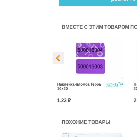
ВМЕСТЕ С ЭТИМ ТОВАРОМ П
Пакет
Купить
Наклейка-пломба Терра
Купить
Н
0к/7
10х20
2
1.22 ₽
2
ПОХОЖИЕ ТОВАРЫ