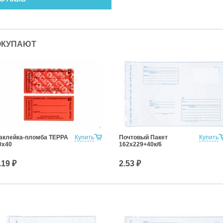
ОКУПАЮТ
аклейка-пломба ТЕРРА
Купить
Почтовый Пакет
Купить
0х40
162х229+40к/6
.19 ₽
2.53 ₽