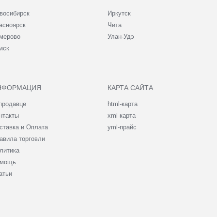
восибирск
Иркутск
асноярск
Чита
мерово
Улан-Удэ
мск
НФОРМАЦИЯ
КАРТА САЙТА
продавце
html-карта
нтакты
xml-карта
ставка и Оплата
yml-прайс
авила торговли
литика
мощь
атьи