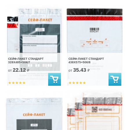
СЕЙФ-ПАКЕТ СТАНДАРТ
СЕЙФ-ПАКЕТ СТАНДАРТ
328Х485+50К/7
438Х575+50К/8
22.12
35.43
от
₽
от
₽