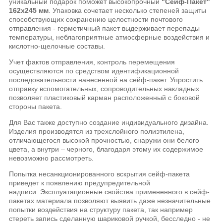
уникальный подарок поможет высокопрочный
"Сейф-Пакет"
162х245 мм
. Упаковка сочетает несколько степеней защиты
способствующих сохранению целостности почтового
отправления - герметичный пакет выдерживает перепады
температуры, неблагоприятные атмосферные воздействия и
кислотно-щелочные составы.
Учет фактов отправления, контроль перемещения
осуществляются по средством идентификационной
последовательности нанесенной на сейф-пакет. Упростить
отправку вспомогательных, сопроводительных накладных
позволяет пластиковый карман расположенный с боковой
стороны пакета.
Для Вас также доступно создание индивидуального дизайна.
Изделия производятся из трехслойного полиэтилена,
отличающегося высокой прочностью, снаружи они белого
цвета, а внутри – черного, благодаря этому их содержимое
невозможно рассмотреть.
Попытка несанкционированного вскрытия сейф-пакета
приведет к появлению предупредительной
надписи. Эксплуатационные свойства примененного в сейф-
пакетах материала позволяют выявить даже незначительные
попытки воздействия на структуру пакета, так например
стереть запись сделанную шариковой ручкой, бесследно - не