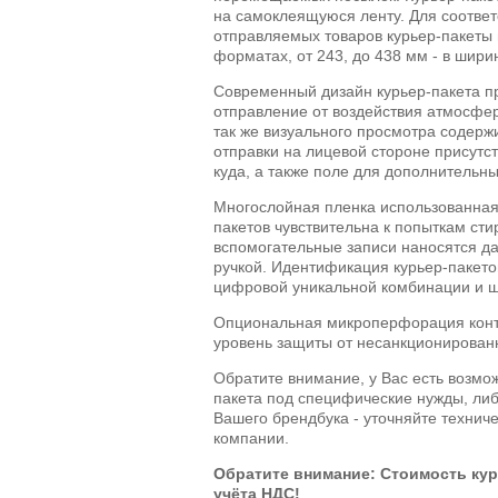
на самоклеящуюся ленту. Для соответ
отправляемых товаров курьер-пакеты
форматах, от 243, до 438 мм - в ширин
Современный дизайн курьер-пакета п
отправление от воздействия атмосфер
так же визуального просмотра содерж
отправки на лицевой стороне присутст
куда, а также поле для дополнительн
Многослойная пленка использованная 
пакетов чувствительна к попыткам сти
вспомогательные записи наносятся д
ручкой. Идентификация курьер-пакето
цифровой уникальной комбинации и ш
Опциональная микроперфорация конту
уровень защиты от несанкционированн
Обратите внимание, у Вас есть возмо
пакета под специфические нужды, либ
Вашего брендбука - уточняйте технич
компании.
Обратите внимание: Стоимость кур
учёта НДС!