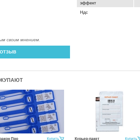
эффект
Ндс
ым своим мнением.
 ОТЗЫВ
ОКУПАЮТ
ракон Про
Купить
Курьер-пакет
Купить