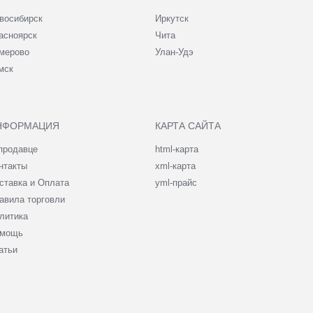
восибирск
Иркутск
асноярск
Чита
мерово
Улан-Удэ
мск
НФОРМАЦИЯ
КАРТА САЙТА
продавце
html-карта
нтакты
xml-карта
ставка и Оплата
yml-прайс
авила торговли
литика
мощь
атьи