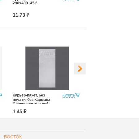
296х400+45/6
328х510+50/7
11.73 ₽
15.00 ₽
Курьер-пакет, без
Купить
Курьер-пакет, без
печати, без Кармана
печати, без Кармана
Сопроводительной
Сопроводительной
Документации
Документации 107х165
1.45 ₽
1.18 ₽
110*210+50к/5 (для
мм (для маркетплейсов)
маркетплейсов)
ВОСТОК