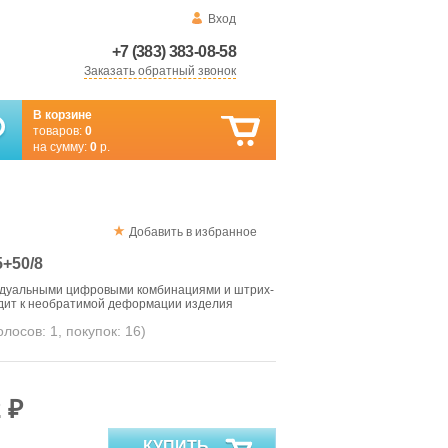
Вход
+7 (383) 383-08-58
Заказать обратный звонок
В корзине
товаров:
0
на сумму:
0
р.
Добавить в избранное
+50/8
идуальными цифровыми комбинациями и штрих-
одит к необратимой деформации изделия
голосов:
1
, покупок:
16
)
 ₽
КУПИТЬ