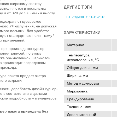
ствия широкому спектру
ДРУГИЕ ТЭГИ
 выполняются в нескольких
у и от 320 до 575 мм - в высоту.
В ПРОДАЖЕ С 11-11-2016
редохраняет курьерское
ного УФ-излучения, не допуская
имого посылки. Для удобства
ХАРАКТЕРИСТИКИ
вуют стандартные поля - кому \
ых примечаний.
Материал
при производстве курьер-
рания записей, по этому
Температура
аже обыкновенной шариковой
использования, °C
в происходит посредством
трихкода.
Общая длина, мм
Ширина, мм
ра пакета придаст экстра
ого вскрытия.
Метод маркировки
жность доработать дизайн курьер-
Маркировка
о в соответствии с цветами
еские подробности у менеджеров
Брендирование
Толщина, мкм
ьер пакета приведена без
Дополнительный