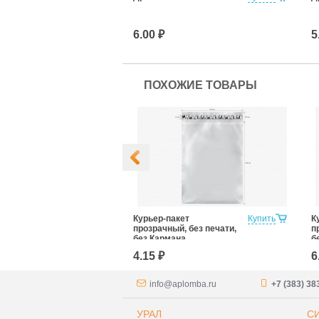
0/7
6.00 ₽
5
ПОХОЖИЕ ТОВАРЫ
ет, без
Купить
Курьер-пакет
Купить
К
ез Кармана
прозрачный, без печати,
п
ительной
без Кармана
б
ции 240x320
Сопроводительной
С
4.15 ₽
6
аркетплейсов)
Документации
Д
240*320+40 (для
3
маркетплейсов)
м
info@aplomba.ru
+7 (383) 38
УРАЛ
С