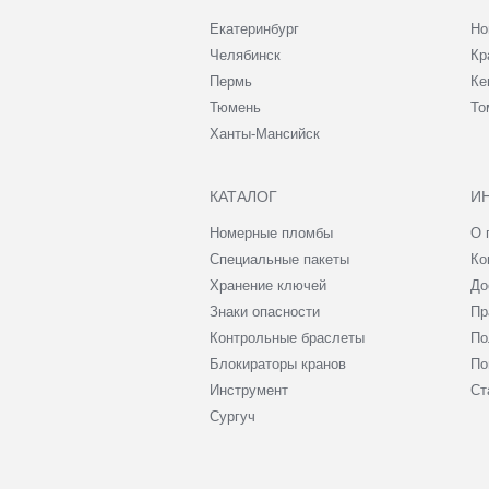
Екатеринбург
Но
Челябинск
Кр
Пермь
Ке
Тюмень
То
Ханты-Мансийск
КАТАЛОГ
И
Номерные пломбы
О 
Специальные пакеты
Ко
Хранение ключей
До
Знаки опасности
Пр
Контрольные браслеты
По
Блокираторы кранов
По
Инструмент
Ст
Сургуч