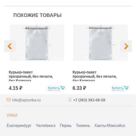
ПОХОЖИЕ ТОВАРЫ
Курьер-пакет
Курьер-пакет
прозрачный, без печати,
прозрачный, без печати,
без Кармана
без Кармана
Сопроводительной
Сопроводительной
4.15 ₽
6.33 ₽
Купить
Купить
Документации
Документации
240*320+40 (для
300*400+40 (для
маркетплейсов)
маркетплейсов)
info@aplomba.ru
+7 (383) 383-08-58
УРАЛ
Екатеринбург
Челябинск
Пермь
Тюмень
Ханты-Мансийск