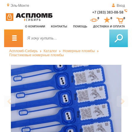
Эль-Монте
Вход
+7 (383) 383-08-58
За
0
0
0
о
О КОМПАНИИ
КОНТАКТЫ
ПОМОЩЬ
ДОСТАВКА И ОПЛАТА
зв
Аспломб-Сибирь
Каталог
Номерные пломбы
Пластиковые номерные пломбы