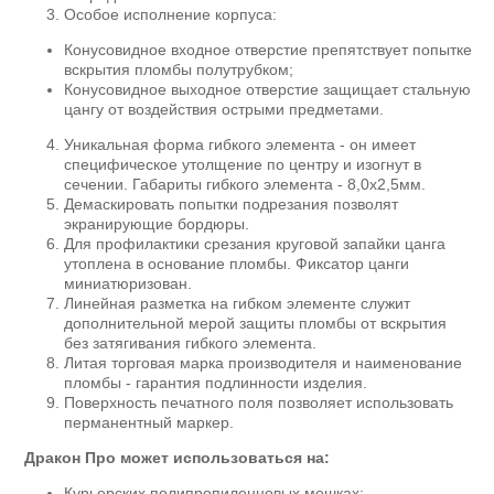
Особое исполнение корпуса:
Конусовидное входное отверстие препятствует попытке
вскрытия пломбы полутрубком;
Конусовидное выходное отверстие защищает стальную
цангу от воздействия острыми предметами.
Уникальная форма гибкого элемента - он имеет
специфическое утолщение по центру и изогнут в
сечении. Габариты гибкого элемента - 8,0х2,5мм.
Демаскировать попытки подрезания позволят
экранирующие бордюры.
Для профилактики срезания круговой запайки цанга
утоплена в основание пломбы. Фиксатор цанги
миниатюризован.
Линейная разметка на гибком элементе служит
дополнительной мерой защиты пломбы от вскрытия
без затягивания гибкого элемента.
Литая торговая марка производителя и наименование
пломбы - гарантия подлинности изделия.
Поверхность печатного поля позволяет использовать
перманентный маркер.
Дракон Про может использоваться на:
Курьерских полипропиленновых мешках;