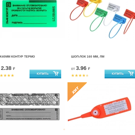
Х40ММ КОНТУР ТЕРМО
ШОП-ЛОК 160 ММ, ЛМ
2.38
3.96
т
₽
от
₽