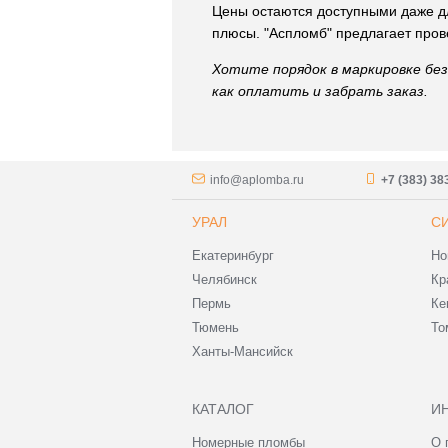
Цены остаются доступными даже для
плюсы. "Аспломб" предлагает пров
Хотите порядок в маркировке бе
как оплатить и забрать заказ.
info@aplomba.ru
+7 (383) 38
УРАЛ
С
Екатеринбург
Но
Челябинск
Кр
Пермь
Ке
Тюмень
То
Ханты-Мансийск
КАТАЛОГ
И
Номерные пломбы
О 