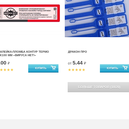
АКЛЕЙКА-ПЛОМБА КОНТУР ТЕРМО
ДРАКОН ПРО
Х100 ММ «ВИРУСА НЕТ!»
.00
5.44
₽
от
₽
БОЛЬШЕ ТОВАРОВ
(
18
/
20
)