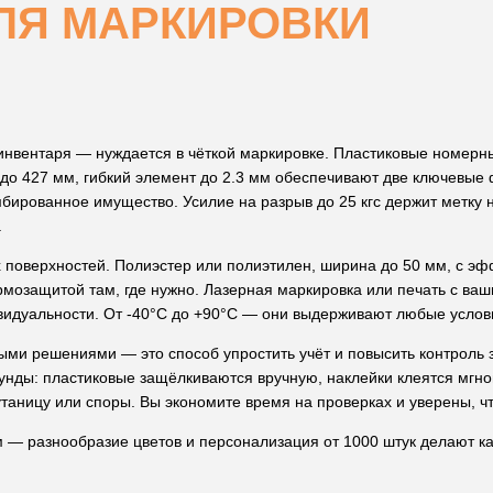
ЛЯ МАРКИРОВКИ
 инвентаря — нуждается в чёткой маркировке. Пластиковые номер
до 427 мм, гибкий элемент до 2.3 мм обеспечивают две ключевые
ированное имущество. Усилие на разрыв до 25 кгс держит метку на
.
 поверхностей. Полиэстер или полиэтилен, ширина до 50 мм, с 
рмозащитой там, где нужно. Лазерная маркировка или печать с ва
видуальности. От -40°C до +90°C — они выдерживают любые услов
ыми решениями — это способ упростить учёт и повысить контроль
кунды: пластиковые защёлкиваются вручную, наклейки клеятся мгн
таницу или споры. Вы экономите время на проверках и уверены, ч
м — разнообразие цветов и персонализация от 1000 штук делают к