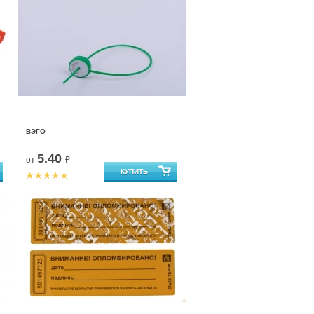
ВЭГО
5.40
от
₽