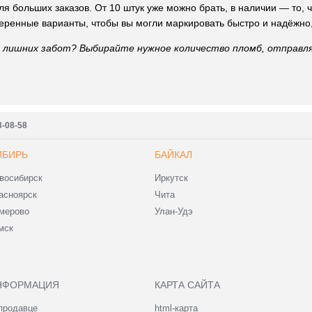
 больших заказов. От 10 штук уже можно брать, в наличии — то, ч
еренные варианты, чтобы вы могли маркировать быстро и надёжно
з лишних забот? Выбирайте нужное количество пломб, отправля
3-08-58
ИБИРЬ
БАЙКАЛ
восибирск
Иркутск
асноярск
Чита
мерово
Улан-Удэ
мск
НФОРМАЦИЯ
КАРТА САЙТА
продавце
html-карта