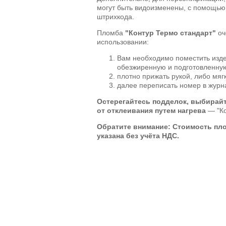
могут быть видоизменены, с помощью
штрихкода.
Пломба
"Контур Термо стандарт"
оч
использовании:
Вам необходимо поместить изд
обезжиренную и подготовленную
плотно прижать рукой, либо мягк
далее переписать номер в журн
Остерегайтесь подделок, выбирай
от отклеивания путем нагрева
— "Ко
Обратите внимание: Стоимость пл
указана без учёта НДС.