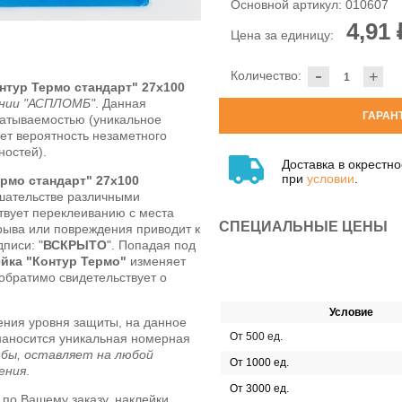
Основной артикул:
010607
4,91 
Цена за единицу:
-
Количество:
+
нтур Термо стандарт" 27х100
ании "АСПЛОМБ"
. Данная
ГАРАН
атываемостью (уникальное
ет вероятность незаметного
ностей).
Доставка в окрестн
при
условии
.
рмо стандарт" 27х100
шательстве различными
твует переклеиванию с места
СПЕЦИАЛЬНЫЕ ЦЕНЫ
рыва или повреждения приводит к
писи: "
ВСКРЫТО
". Попадая под
ейка "Контур Термо"
изменяет
еобратимо свидетельствует о
Условие
ния уровня защиты, на данное
От 500 ед.
наносится уникальная номерная
мбы, оставляет на любой
От 1000 ед.
ения
.
От 3000 ед.
по Вашему заказу, наклейки