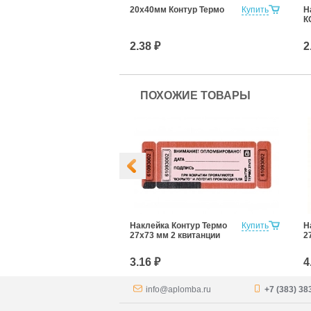
2.5 500мм
Купить
20х40мм Контур Термо
Купить
Н
К
2.38 ₽
2
ПОХОЖИЕ ТОВАРЫ
-Пломба
Купить
Наклейка Контур Термо
Купить
Н
рмо 27Х100 мм
27х73 мм 2 квитанции
2
НЕТ!»
3.16 ₽
4
info@aplomba.ru
+7 (383) 38