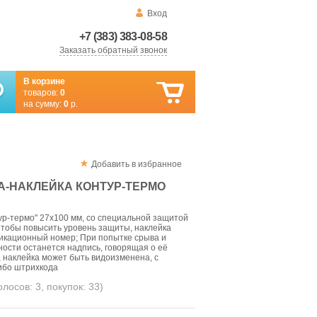
Вход
+7 (383) 383-08-58
Заказать обратный звонок
В корзине
товаров:
0
на сумму:
0
р.
Добавить в избранное
А-НАКЛЕЙКА КОНТУР-ТЕРМО
р-термо" 27х100 мм, со специальной защитой
 Чтобы повысить уровень защиты, наклейка
кационный номер; При попытке срыва и
ости останется надпись, говорящая о её
, наклейка может быть видоизменена, с
ибо штрихкода
голосов:
3
, покупок:
33
)