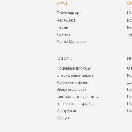
УРАЛ
С
Екатеринбург
Но
Челябинск
Кр
Пермь
Ке
Тюмень
То
Ханты-Мансийск
КАТАЛОГ
И
Номерные пломбы
О 
Специальные пакеты
Ко
Хранение ключей
До
Знаки опасности
Пр
Контрольные браслеты
По
Блокираторы кранов
По
Инструмент
Ст
Сургуч