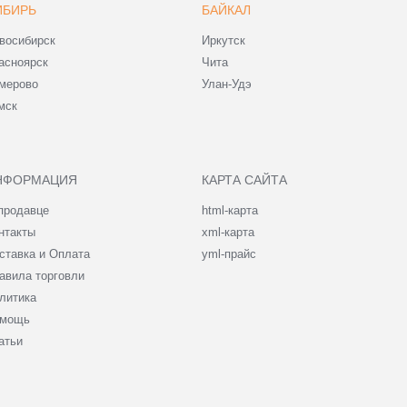
ИБИРЬ
БАЙКАЛ
восибирск
Иркутск
асноярск
Чита
мерово
Улан-Удэ
мск
НФОРМАЦИЯ
КАРТА САЙТА
продавце
html-карта
нтакты
xml-карта
ставка и Оплата
yml-прайс
авила торговли
литика
мощь
атьи