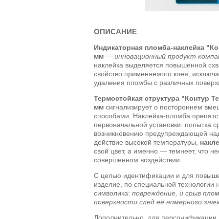
ОПИСАНИЕ
Индикаторная пломба-наклейка "Ко
мм
—
инновационный продукт комп
наклейка выделяется повышенной схв
свойство применяемого клея, исключа
удаления пломбы с различных поверх
Термостойкая структура "Контур Те
мм
сигнализирует о постороннем вме
способами. Наклейка-пломба препятс
первоначальной установки: попытка с
возникновению предупреждающей над
действие высокой температуры,
накл
свой цвет, а именно — темнеет, что н
совершенном воздействии.
С целью идентификации и для повыше
изделие, по специальной технологии 
символика:
повреждение, и срыв пло
поверхности след её номерного знач
Дополнительно, для персонификации, 