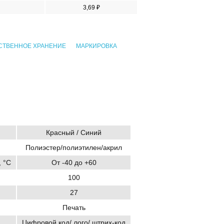
3,69 ₽
СТВЕННОЕ ХРАНЕНИЕ
МАРКИРОВКА
Красный / Синий
Полиэстер/полиэтилен/акрил
 °C
От -40 до +60
100
27
Печать
Цифровой код/ лого/ штрих-код