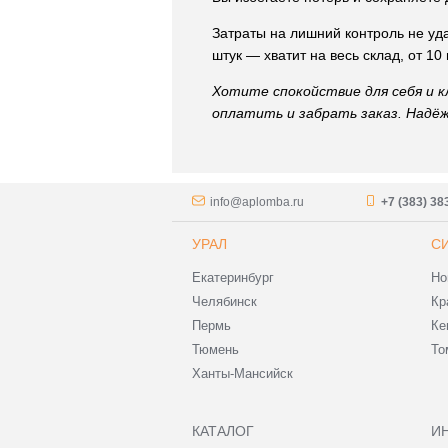
Затраты на лишний контроль не уд
штук — хватит на весь склад, от 1
Хотите спокойствие для себя и 
оплатить и забрать заказ. Надёж
info@aplomba.ru
+7 (383) 38
УРАЛ
С
Екатеринбург
Но
Челябинск
Кр
Пермь
Ке
Тюмень
То
Ханты-Мансийск
КАТАЛОГ
И