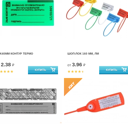
Х40ММ КОНТУР ТЕРМО
ШОП-ЛОК 160 ММ, ЛМ
2.38
3.96
т
₽
от
₽