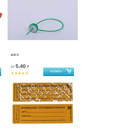
ВЭГО
5.40
от
₽