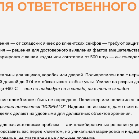
ЛЯ ОТВЕТСТВЕННОГО
ения — от складских ячеек до клиентских сейфов — требуют защиты
ния — решения для достоверного выявления фактов вмешательств
маркировка с вашим кодом или логотипом от 500 штук —
вы контро
альны для ящиков, коробок или дверей. Полипропилен или с нер
й длиной до 374 мм обхватывает любые узлы. Усилие на разрыв до 
 до +60°C —
они не подведут ни в холоде, ни в тепле складов.
ение пломб может быть не оправдано. Полиэстер или полиэтилен,
скрытии появляется "ВСКРЫТО".
Надпись не исчезает, даже если н
оделях делают их удобными для деликатных объектов хранения.
 для вас источником проблем — эти пломбировочные решения упр
одставить вас перед клиентом, но уникальная маркировка и индика
доверие, не тратя время на сложные проверки.