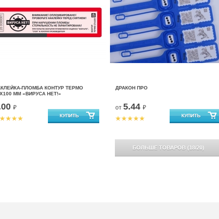
АКЛЕЙКА-ПЛОМБА КОНТУР ТЕРМО
ДРАКОН ПРО
Х100 ММ «ВИРУСА НЕТ!»
.00
5.44
₽
от
₽
БОЛЬШЕ ТОВАРОВ
(
18
/
20
)