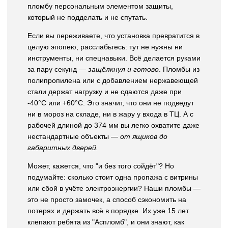
пломбу персональным элементом защиты,
который не подделать и не спутать.
Если вы переживаете, что установка превратится в
целую эпопею, расслабьтесь: тут не нужны ни
инструменты, ни спецнавыки. Всё делается руками
за пару секунд —
защёлкнул и готово
. Пломбы из
полипропилена или с добавлением нержавеющей
стали держат нагрузку и не сдаются даже при
-40°C или +60°C. Это значит, что они не подведут
ни в мороз на складе, ни в жару у входа в ТЦ. А с
рабочей длиной до 374 мм вы легко охватите даже
нестандартные объекты —
от ящиков до
габаритных дверей.
Может, кажется, что "и без того сойдёт"? Но
подумайте: сколько стоит одна пропажа с витрины
или сбой в учёте электроэнергии? Наши пломбы —
это не просто замочек, а способ сэкономить на
потерях и держать всё в порядке. Их уже 15 лет
клепают ребята из "Аспломб", и они знают, как