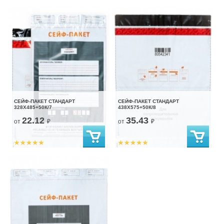
СЕЙФ-ПАКЕТ СТАНДАРТ
СЕЙФ-ПАКЕТ СТАНДАРТ
328Х485+50К/7
438Х575+50К/8
22.12
35.43
от
₽
от
₽