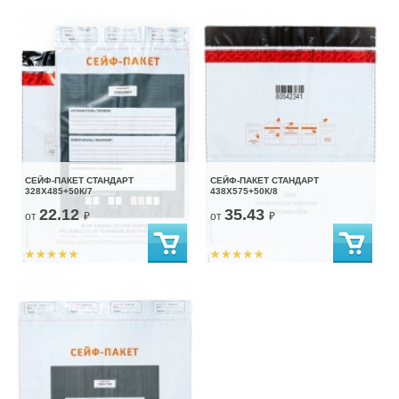
СЕЙФ-ПАКЕТ СТАНДАРТ
СЕЙФ-ПАКЕТ СТАНДАРТ
328Х485+50К/7
438Х575+50К/8
22.12
35.43
от
₽
от
₽