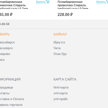
ломбировочная
Купить
Пломбировочная
Купить
роволока Спираль
проволока Спираль
нейлон/сталь) 0,7мм,
(нейлон/сталь) 0,5мм,
00м
100м
41.00 ₽
228.00 ₽
3-08-58
ИБИРЬ
БАЙКАЛ
восибирск
Иркутск
асноярск
Чита
мерово
Улан-Удэ
мск
НФОРМАЦИЯ
КАРТА САЙТА
продавце
html-карта
нтакты
xml-карта
ставка и Оплата
yml-прайс
авила торговли