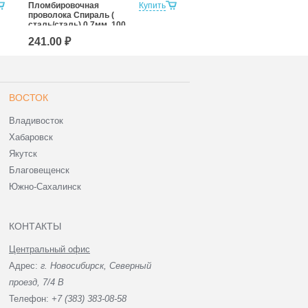
Пломбировочная
Купить
Пломбировочная
проволока Спираль (
проволока Спираль (
сталь/сталь) 0,7мм, 100
сталь/сталь) 0,7мм, 250
м
м
241.00 ₽
467.00 ₽
ВОСТОК
Владивосток
Хабаровск
Якутск
Благовещенск
Южно-Сахалинск
КОНТАКТЫ
Центральный офис
Адрес:
г. Новосибирск, Северный
проезд, 7/4 В
Телефон:
+7 (383) 383-08-58