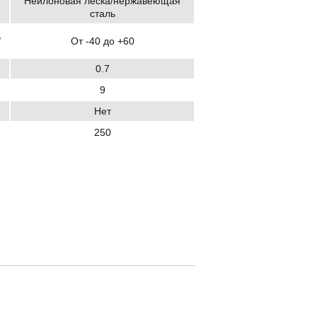
Нейлоновая леска/нержавеющая
сталь
,
От -40 до +60
0.7
9
Нет
250