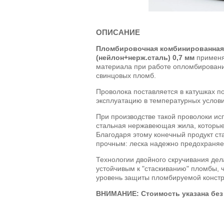
ОПИСАНИЕ
Пломбировочная комбинированная
(нейлон+нерж.сталь) 0,7 мм
применя
материала при работе опломбирован
свинцовых пломб.
Проволока поставляется в катушках по
эксплуатацию в температурных условия
При производстве такой проволоки ис
стальная нержавеющая жила, которые
Благодаря этому конечный продукт ст
прочным: леска надежно предохраняе
Технологии двойного скручивания де
устойчивым к "стаскиванию" пломбы, 
уровень защиты пломбируемой констр
ВНИМАНИЕ: Стоимость указана без 