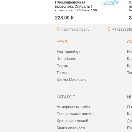
а одножильная
Купить
Пломбировочная
Купить
П
 метров
проволока Спираль (
п
сталь/сталь) 0,5мм, 100
(
м
1
228.00 ₽
2
info@aplomba.ru
+7 (383) 38
УРАЛ
С
Екатеринбург
Но
Челябинск
Кр
Пермь
Ке
Тюмень
То
Ханты-Мансийск
КАТАЛОГ
И
Номерные пломбы
О 
Специальные пакеты
Ко
Хранение ключей
До
Знаки опасности
Пр