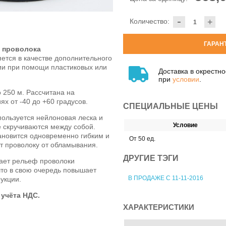
-
Количество:
+
ГАРАН
 проволока
ется в качестве дополнительного
ии при помощи пластиковых или
Доставка в окрестн
при
условии
.
 250 м. Рассчитана на
х от -40 до +60 градусов.
СПЕЦИАЛЬНЫЕ ЦЕНЫ
пользуется нейлоновая леска и
Условие
 скручиваются между собой.
ановится одновременно гибким и
От 50 ед.
т проволоку от обламывания.
ДРУГИЕ ТЭГИ
лает рельеф проволоки
что в свою очередь повышает
В ПРОДАЖЕ С 11-11-2016
укции.
учёта НДС.
ХАРАКТЕРИСТИКИ