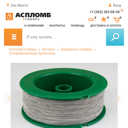
Эль-Монте
Вход
+7 (383) 383-08-58
За
0
0
0
о
О КОМПАНИИ
КОНТАКТЫ
ПОМОЩЬ
ДОСТАВКА И ОПЛАТА
зв
Аспломб-Сибирь
Каталог
Номерные пломбы
Пломбировочная проволока