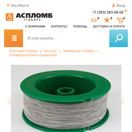
Эль-Монте
Вход
+7 (383) 383-08-58
За
0
0
0
о
О КОМПАНИИ
КОНТАКТЫ
ПОМОЩЬ
ДОСТАВКА И ОПЛАТА
зв
Аспломб-Сибирь
Каталог
Номерные пломбы
Пломбировочная проволока