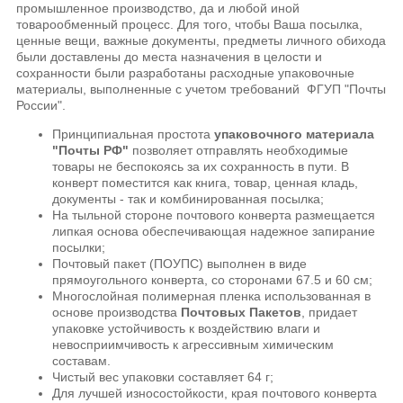
промышленное производство, да и любой иной
товарообменный процесс. Для того, чтобы Ваша посылка,
ценные вещи, важные документы, предметы личного обихода
были доставлены до места назначения в целости и
сохранности были разработаны расходные упаковочные
материалы, выполненные с учетом требований ФГУП "Почты
России".
Принципиальная простота
упаковочного материала
"Почты РФ"
позволяет отправлять необходимые
товары не беспокоясь за их сохранность в пути. В
конверт поместится как книга, товар, ценная кладь,
документы - так и комбинированная посылка;
На тыльной стороне почтового конверта размещается
липкая основа обеспечивающая надежное запирание
посылки;
Почтовый пакет (ПОУПС) выполнен в виде
прямоугольного конверта, со сторонами 67.5 и 60 см;
Многослойная полимерная пленка использованная в
основе производства
Почтовых Пакетов
, придает
упаковке устойчивость к воздействию влаги и
невосприимчивость к агрессивным химическим
составам.
Чистый вес упаковки составляет 64 г;
Для лучшей износостойкости, края почтового конверта