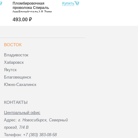
Пломбировочная
Купить
Пломбировочная
проволока Спираль
проволока Спираль (
(нейлон/сталь) 0,7мм,
сталь/сталь) 0,7мм, 100
250м
м
493.00 ₽
241.00 ₽
ВОСТОК
Владивосток
Хабаровск
Якутск
Благовещенск
Южно-Сахалинск
КОНТАКТЫ
Центральный офис
Адрес:
г. Новосибирск, Северный
проезд, 7/4 В
Телефон:
+7 (383) 383-08-58