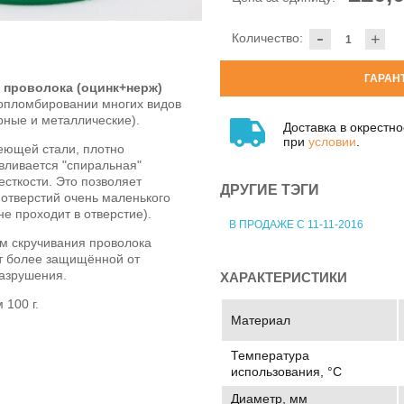
-
Количество:
+
ГАРАН
проволока (оцинк+нерж)
опломбировании многих видов
рные и металлические).
Доставка в окрестн
при
условии
.
еющей стали, плотно
авливается "спиральная"
сткости. Это позволяет
ДРУГИЕ ТЭГИ
отверстий очень маленького
не проходит в отверстие).
В ПРОДАЖЕ С 11-11-2016
ом скручивания проволока
ит более защищённой от
разрушения.
ХАРАКТЕРИСТИКИ
 100 г.
Материал
Температура
использования, °C
Диаметр, мм