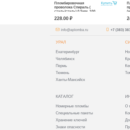
а одножильная
Купить
Пломбировочная
Купить
П
 метров
проволока Спираль (
п
сталь/сталь) 0,5мм, 100
(
м
1
228.00 ₽
2
info@aplomba.ru
+7 (383) 38
УРАЛ
С
Екатеринбург
Но
Челябинск
Кр
Пермь
Ке
Тюмень
То
Ханты-Мансийск
КАТАЛОГ
И
Номерные пломбы
О 
Специальные пакеты
Ко
Хранение ключей
До
Знаки опасности
Пр