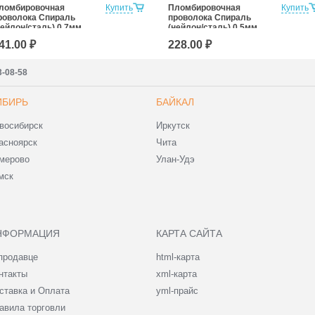
ломбировочная
Купить
Пломбировочная
Купить
роволока Спираль
проволока Спираль
нейлон/сталь) 0,7мм,
(нейлон/сталь) 0,5мм,
00м
100м
41.00 ₽
228.00 ₽
3-08-58
ИБИРЬ
БАЙКАЛ
восибирск
Иркутск
асноярск
Чита
мерово
Улан-Удэ
мск
НФОРМАЦИЯ
КАРТА САЙТА
продавце
html-карта
нтакты
xml-карта
ставка и Оплата
yml-прайс
авила торговли