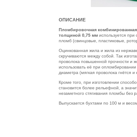
ОПИСАНИЕ
Пломбировочная комбинированная 
толщиной 0,75 мм
используется при 
пломб (свинцовые, пластиковые, рото
Оцинкованная жила и жила из нержав
скручиваются между собой. Так изгот
проволока повышенной прочности и же
использовать её при опломбировании 
диаметра (мягкая проволока гнётся и 
Кроме того, при изготовлении способ
становится более рельефной, а знач
незаметного стягивания пломбы без 
Выпускается бухтами по 100 м и весом