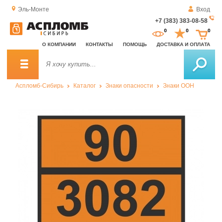
Эль-Монте
Вход
+7 (383) 383-08-58
За
0
0
0
о
О КОМПАНИИ
КОНТАКТЫ
ПОМОЩЬ
ДОСТАВКА И ОПЛАТА
зв
Аспломб-Сибирь
Каталог
Знаки опасности
Знаки ООН