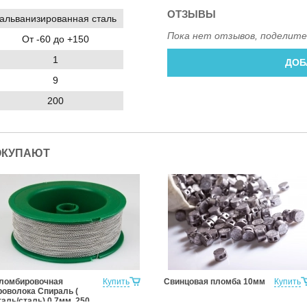
ОТЗЫВЫ
альванизированная сталь
Пока нет отзывов, поделите
От -60 до +150
1
ДОБ
9
200
ОКУПАЮТ
ломбировочная
Купить
Свинцовая пломба 10мм
Купить
роволока Спираль (
таль/сталь) 0,7мм, 250