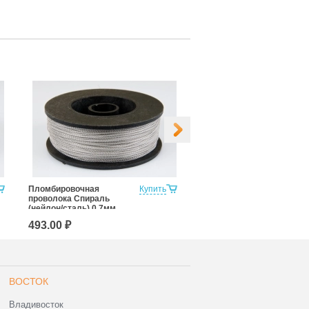
Пломбировочная
Купить
Пломбировочная
проволока Спираль
проволока Спираль (
(нейлон/сталь) 0,7мм,
сталь/сталь) 0,7мм, 100
250м
м
493.00 ₽
241.00 ₽
ВОСТОК
Владивосток