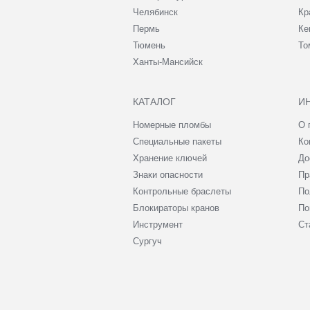
Челябинск
Кр
Пермь
Ке
Тюмень
То
Ханты-Мансийск
КАТАЛОГ
И
Номерные пломбы
О 
Специальные пакеты
Ко
Хранение ключей
До
Знаки опасности
Пр
Контрольные браслеты
По
Блокираторы кранов
По
Инструмент
Ст
Сургуч