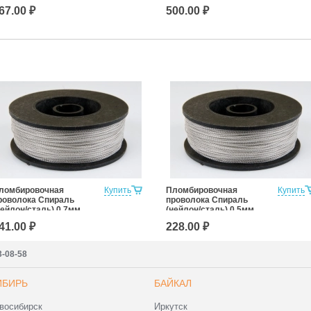
67.00 ₽
500.00 ₽
ломбировочная
Купить
Пломбировочная
Купить
роволока Спираль
проволока Спираль
нейлон/сталь) 0,7мм,
(нейлон/сталь) 0,5мм,
00м
100м
41.00 ₽
228.00 ₽
3-08-58
ИБИРЬ
БАЙКАЛ
восибирск
Иркутск