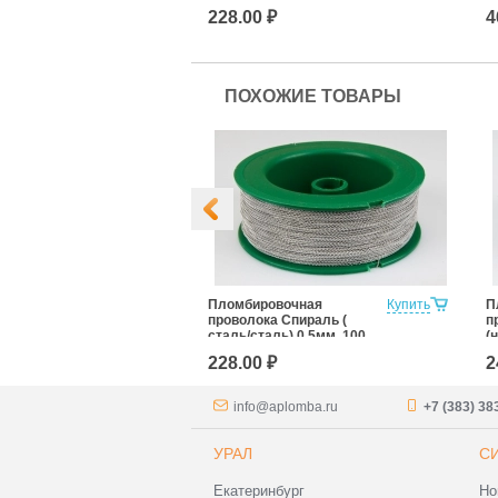
м
м
228.00 ₽
4
ПОХОЖИЕ ТОВАРЫ
а одножильная
Купить
Пломбировочная
Купить
П
 метров
проволока Спираль (
п
сталь/сталь) 0,5мм, 100
(
м
1
228.00 ₽
2
info@aplomba.ru
+7 (383) 38
УРАЛ
С
Екатеринбург
Но