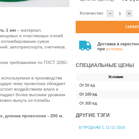
-
Количество:
+
ГАРАН
ль 1 мм
– материал,
инцовых и пластиковых пломб.
и опломбировании сумок
Доставка в окрестн
ий, автотранспорта, счетчиков,
при
условии
.
всем требованиям по ГОСТ 3282-
СПЕЦИАЛЬНЫЕ ЦЕНЫ
Условие
 используемая в производстве
агодаря чему проволока обладает
От 50 ед.
остоит воздействиям влаги и
бладает более высоким уровнем
От 100 ед.
зможно вынуть из пломбы
От 300 ед.
ДРУГИЕ ТЭГИ
, длинна проволоки - 200 м.
В ПРОДАЖЕ С 11-11-2016