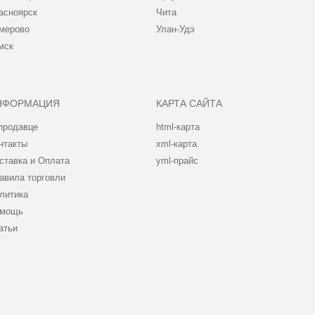
асноярск
Чита
мерово
Улан-Удэ
мск
НФОРМАЦИЯ
КАРТА САЙТА
продавце
html-карта
нтакты
xml-карта
ставка и Оплата
yml-прайс
авила торговли
литика
мощь
атьи