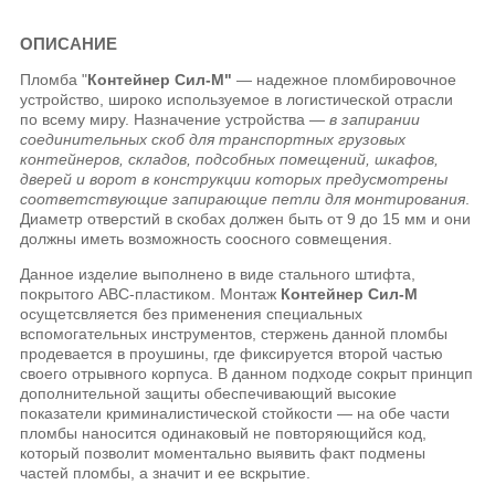
ОПИСАНИЕ
Пломба "
Контейнер Сил-М"
— надежное пломбировочное
устройство, широко используемое в логистической отрасли
по всему миру. Назначение устройства —
в запирании
соединительных скоб для транспортных грузовых
контейнеров, складов, подсобных помещений, шкафов,
дверей и ворот в конструкции которых предусмотрены
соответствующие запирающие петли для монтирования
.
Диаметр отверстий в скобах должен быть от 9 до 15 мм и они
должны иметь возможность соосного совмещения.
Данное изделие выполнено в виде стального штифта,
покрытого ABC-пластиком. Монтаж
Контейнер Сил-М
осущетсвляется без применения специальных
вспомогательных инструментов, стержень данной пломбы
продевается в проушины, где фиксируется второй частью
своего отрывного корпуса. В данном подходе сокрыт принцип
дополнительной защиты обеспечивающий высокие
показатели криминалистической стойкости — на обе части
пломбы наносится одинаковый не повторяющийся код,
который позволит моментально выявить факт подмены
частей пломбы, а значит и ее вскрытие.