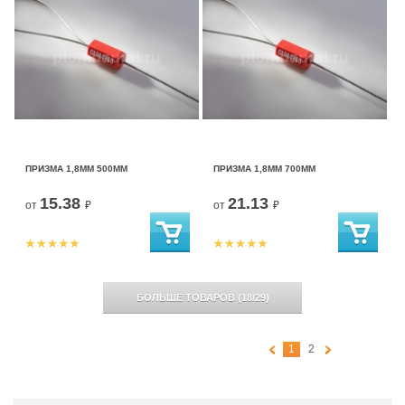
ПРИЗМА 1,8ММ 500ММ
ПРИЗМА 1,8ММ 700ММ
15.38
21.13
от
₽
от
₽
БОЛЬШЕ ТОВАРОВ
(
18
/
29
)
1
2