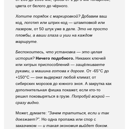
цвета от белого до чёрного.
Хотите порядок с маркировкой?
Добавим ваш
код, логотип или штрих-код — штамповкой или
лазером, от 50 штук уже в деле.
Это не просто
пломбы, а ваши глаза и уши на каждом
маршруте.
Беспокоитесь, что установка — это целая
история?
Ничего подобного.
Никаких ключей
или хитрых приспособлений —
защёлкиваете
руками, и машина готова к дороге
. От -65°C до
+150°C — они выдержат любой климат, от
сибирских морозов до южного зноя. А закрутка как
дополнительная фишка покажет, если кто-то
решил поковыряться в грузе.
Попробуй вскрой —
сразу видно.
Может, думаете:
"Зачем тратиться, если и так
доезжает?"
. Но одна пропажа или спор с
заказчиком —
и такая экономия выйдет боком
.