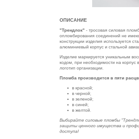
ОПИСАНИЕ
"Трендлок"
- тросовая силовая плом
опломбирования соединений не име
конструкции изделия используется ст
алюминиевый корпус и стальной авиа
Изделие маркируется уникальным во
кодом, при необходимости на корпус
логотип организации.
Пломба производится в пяти расцв
в красной;
в черной;
в зеленой;
в синей;
в желтой.
Выбирайте силовые пломбы "Трендл
защиты ценного имущества и проф
доступа!