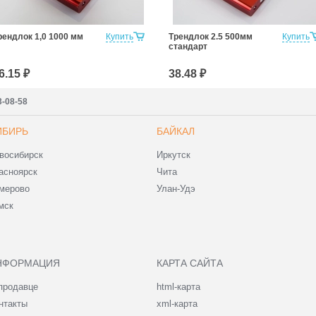
рендлок 1,0 1000 мм
Купить
Трендлок 2.5 500мм
Купить
стандарт
6.15 ₽
38.48 ₽
3-08-58
ИБИРЬ
БАЙКАЛ
восибирск
Иркутск
асноярск
Чита
мерово
Улан-Удэ
мск
НФОРМАЦИЯ
КАРТА САЙТА
продавце
html-карта
нтакты
xml-карта