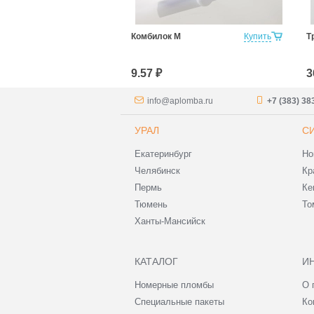
Купить
Комбилок М
Купить
Т
9.57 ₽
3
info@aplomba.ru
+7 (383) 38
УРАЛ
С
Екатеринбург
Но
Челябинск
Кр
Пермь
Ке
Тюмень
То
Ханты-Мансийск
КАТАЛОГ
И
Номерные пломбы
О 
Специальные пакеты
Ко