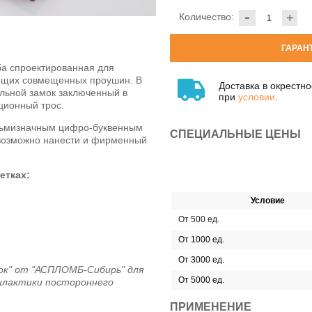
-
Количество:
+
ГАРАН
ба спроектированная для
ющих совмещенных проушин. В
Доставка в окрестн
альной замок заключенный в
при
условии
.
ционный трос.
сьмизначным цифро-буквенным
СПЕЦИАЛЬНЫЕ ЦЕНЫ
 возможно нанести и фирменный
етках:
Условие
От 500 ед.
От 1000 ед.
От 3000 ед.
ок" от "АСПЛОМБ-Сибирь" для
От 5000 ед.
илактики постороннего
ПРИМЕНЕНИЕ