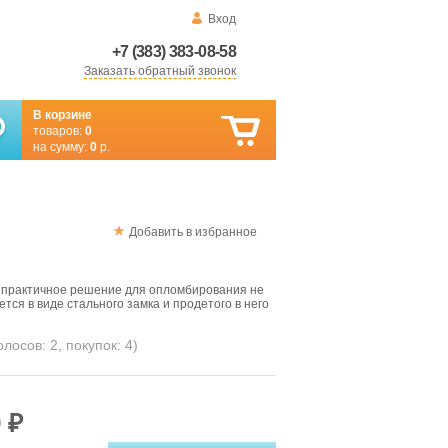
Вход
+7 (383) 383-08-58
Заказать обратный звонок
В корзине
товаров:
0
на сумму:
0
р.
Добавить в избранное
о практичное решение для опломбирования не
ся в виде стального замка и продетого в него
голосов:
2
, покупок:
4
)
 ₽