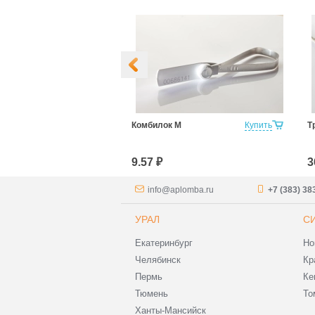
Купить
Комбилок М
Купить
Т
9.57 ₽
3
info@aplomba.ru
+7 (383) 38
УРАЛ
С
Екатеринбург
Но
Челябинск
Кр
Пермь
Ке
Тюмень
То
Ханты-Мансийск