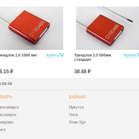
рендлок 1,0 1000 мм
Купить
Трендлок 2.5 500мм
Купить
стандарт
6.15 ₽
38.48 ₽
3-08-58
ИБИРЬ
БАЙКАЛ
восибирск
Иркутск
асноярск
Чита
мерово
Улан-Удэ
мск